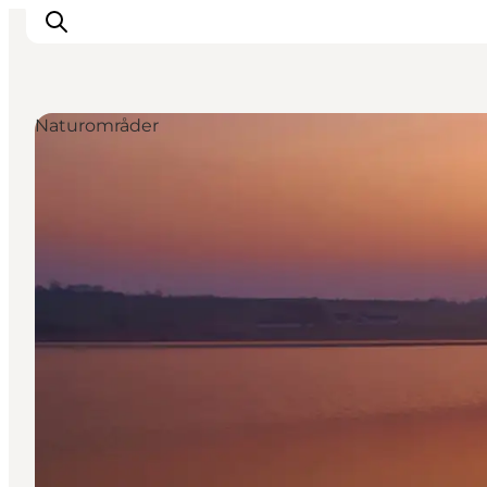
Naturområder
Oplevelser
Byer & Steder
Det sker
Overnatning
Planlæg din ferie
Booking