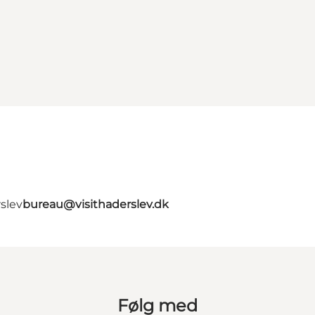
slev
bureau@visithaderslev.dk
Følg med