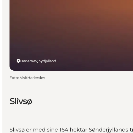
Haderslev, Sydjylland
Foto
:
VisitHaderslev
Slivsø
Slivsø er med sine 164 hektar Sønderjyllands tr