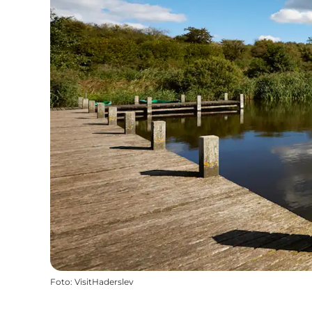
Foto
:
VisitHaderslev