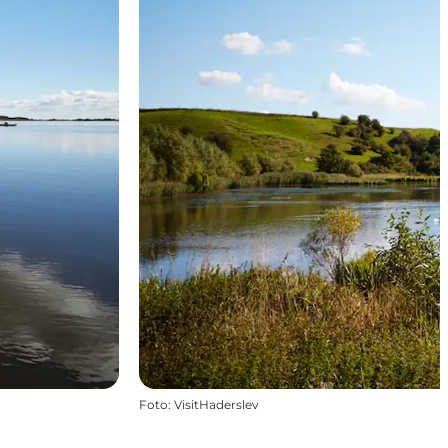
Foto
:
VisitHaderslev