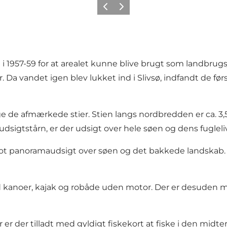
Forrige
Næste
i 1957-59 for at arealet kunne blive brugt som landbrugs
Da vandet igen blev lukket ind i Slivsø, indfandt de først
ølge de afmærkede stier. Stien langs nordbredden er ca. 3
sigtstårn, er der udsigt over hele søen og dens fugleliv
en flot panoramaudsigt over søen og det bakkede landska
med kanoer, kajak og robåde uden motor. Der er desuden m
r er der tilladt med gyldigt fiskekort at fiske i den midte