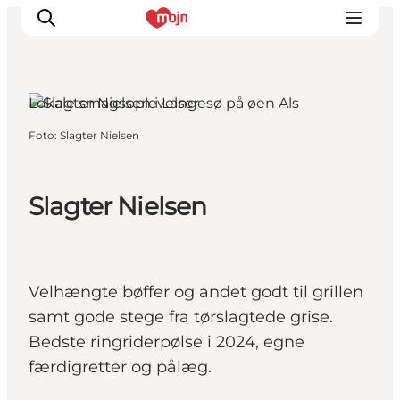
Nordborg, Sydjylland
Lokale smagsoplevelser
Foto
:
Slagter Nielsen
Oplevelser
Byer & Steder
Det sker
Slagter Nielsen
Overnatning
Planlæg din ferie
Booking
Velhængte bøffer og andet godt til grillen
samt gode stege fra tørslagtede grise.
Bedste ringriderpølse i 2024, egne
færdigretter og pålæg.