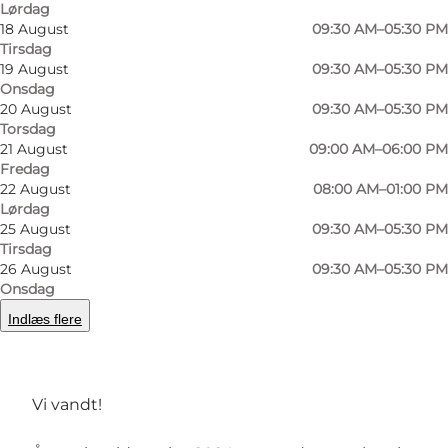
Lørdag
18 August
09:30 AM–05:30 PM
Tirsdag
19 August
09:30 AM–05:30 PM
Onsdag
20 August
09:30 AM–05:30 PM
Torsdag
21 August
09:00 AM–06:00 PM
Forrige
Næste
Fredag
22 August
08:00 AM–01:00 PM
Lørdag
25 August
09:30 AM–05:30 PM
Tirsdag
26 August
09:30 AM–05:30 PM
Besøg vores fine forretning med et stort udvalg
Onsdag
af hjemmelavede specialiteter, såsom
Indlæs flere
spændende marinerede kødstykker til grillen
samt alt i tilbehør til middagen.
Vi vandt!