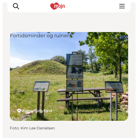
Fortidsminder og ruiner
Oplevelser
Byer & Steder
Det sker
Overnatning
Planlæg din ferie
Booking
Vojens, Sydjylland
Foto
:
Kim Lee Danielsen