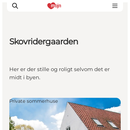
Skovridergaarden
Oplevelser
Byer & Steder
Det sker
Her er der stille og roligt selvom det er
Overnatning
midt i byen.
Planlæg din ferie
Booking
Private sommerhuse