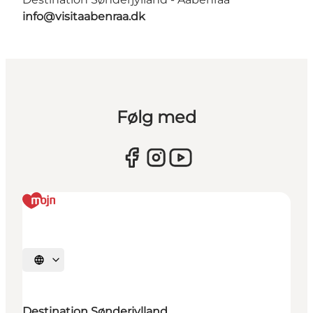
info@visitaabenraa.dk
Følg med
Vælg sprog
Destination Sønderjylland