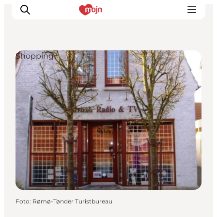
Shopping
Oplevelser
Byer & Steder
Det sker
Overnatning
Planlæg din ferie
Booking
Foto
:
Rømø-Tønder Turistbureau