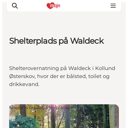
Shelterplads på Waldeck
Oplevelser
Byer & Steder
Det sker
Shelterovernatning på Waldeck i Kollund
Overnatning
Østerskov, hvor der er bålsted, toilet og
Planlæg din ferie
drikkevand.
Booking
Shelters og naturlejrpladser