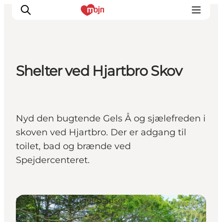
Shelter ved Hjartbro Skov
Oplevelser
Byer & Steder
Det sker
Nyd den bugtende Gels Å og sjælefreden i
Overnatning
skoven ved Hjartbro. Der er adgang til
Planlæg din ferie
toilet, bad og brænde ved
Booking
Spejdercenteret.
Shelters og naturlejrpladser