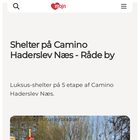
Shelter på Camino
Oplevelser
Haderslev Næs - Råde by
Byer & Steder
Det sker
Overnatning
Luksus-shelter på 5 etape af Camino
Planlæg din ferie
Haderslev Næs.
Booking
Shelters og naturlejrpladser