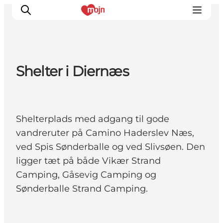
Shelter i Diernæs
Oplevelser
Byer & Steder
Det sker
Shelterplads med adgang til gode
Overnatning
vandreruter på Camino Haderslev Næs,
Planlæg din ferie
ved Spis Sønderballe og ved Slivsøen. Den
Booking
ligger tæt på både Vikær Strand
Camping, Gåsevig Camping og
Sønderballe Strand Camping.