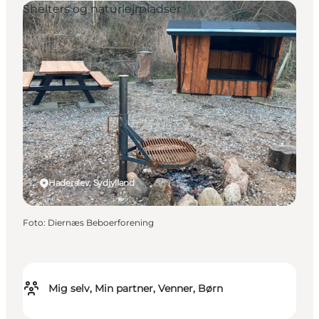
Shelters og naturlejrpladser
Haderslev, Sydjylland
Foto
:
Diernæs Beboerforening
Mig selv, Min partner, Venner, Børn