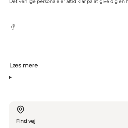
Det venlige personale er altid klar på at give dig en
Facebook
Læs mere
Find vej