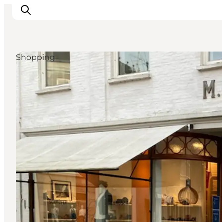
Shopping
Oplevelser
Byer & Steder
Det sker
Overnatning
Planlæg din ferie
Booking