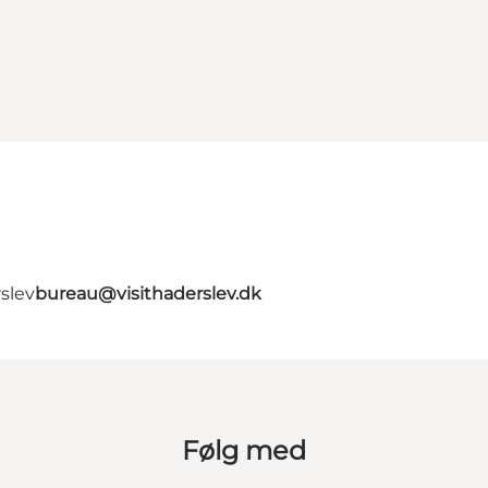
slev
bureau@visithaderslev.dk
Følg med