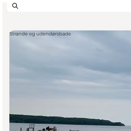
Strande og udendørsbade
Oplevelser
Byer & Steder
Det sker
Overnatning
Planlæg din ferie
Booking