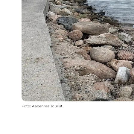
Foto
:
Aabenraa Tourist