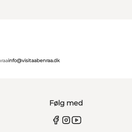
nraa
info@visitaabenraa.dk
Følg med