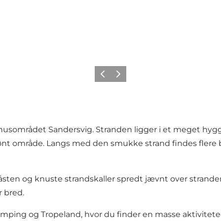
Forrige
Næste
usområdet Sandersvig. Stranden ligger i et meget hygge
nt område. Langs med den smukke strand findes flere ba
sten og knuste strandskaller spredt jævnt over stranden
r bred.
mping og Tropeland, hvor du finder en masse aktivitete