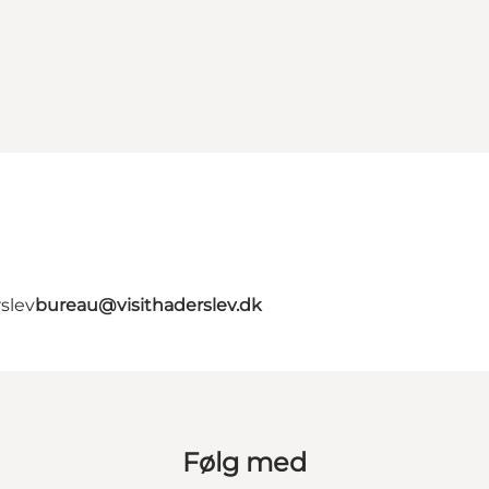
slev
bureau@visithaderslev.dk
Følg med