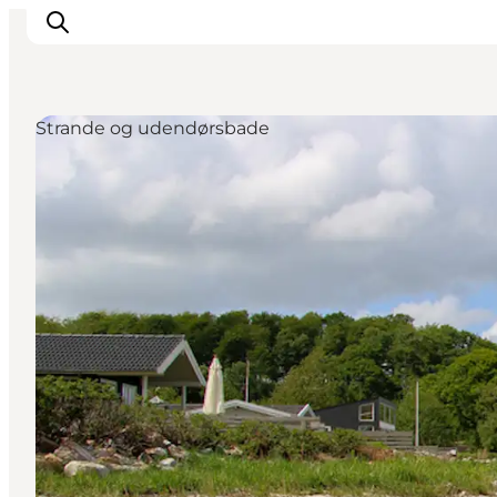
Strande og udendørsbade
Oplevelser
Byer & Steder
Det sker
Overnatning
Planlæg din ferie
Booking