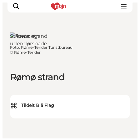
Strande og
udendørsbade
Foto
:
Rømø-Tønder Turistbureau
Oplevelser
©
Rømø-Tønder
Byer & Steder
Det sker
Rømø strand
Overnatning
Planlæg din ferie
Booking
⌘
Tildelt Blå Flag