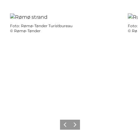
Foto
:
Rømø-Tønder Turistbureau
Foto
:
©
Rømø-Tønder
©
Røm
Forrige
Næste