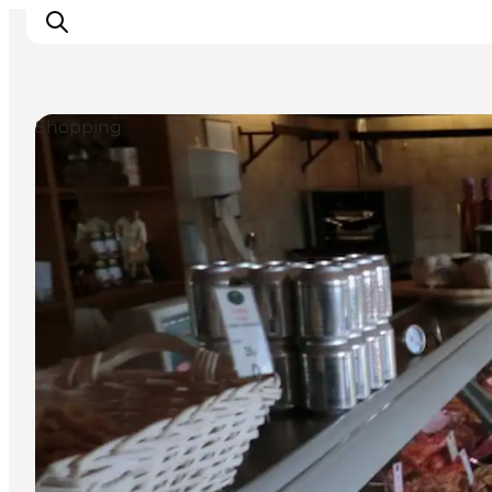
Shopping
Oplevelser
Byer & Steder
Det sker
Overnatning
Planlæg din ferie
Booking