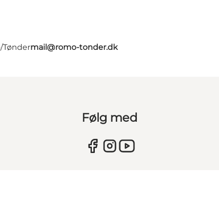
ø/Tønder
mail@romo-tonder.dk
Følg med