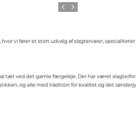
Forrige
Næste
or vi fører et stort udvalg af slagtervarer, specialitete
tæt ved det gamle færgeleje. Der har været slagterfor
utikken, og alle med tradition for kvalitet og det sønder