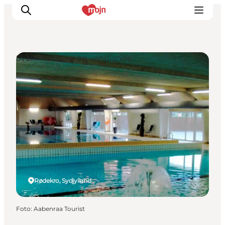
Svømmehaller og vandlande
Oplevelser
Byer & Steder
Det sker
Overnatning
Planlæg din ferie
Booking
Rødekro, Sydjylland
Foto
:
Aabenraa Tourist