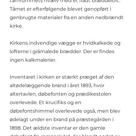
tårnrummets hvælv med et fladt bræddeloft.
Tårnet er efterfølgende blevet genopført i
genbrugte materialer fra en anden nedbrændt
kirke.
Kirkens indvendige vægge er hvidkalkede og
lofterne i gråmalede brædder. Der er findes
ingen kalkmalerier.
Inventaret i kirken er stærkt præget af den
altødelæggende brand i året 1893, hvor
altertavlen, døbefonten og prædikestolen
overlevede. Et krucifiks og en
døbefontshimmel overlevede også, men blev
ødelagt under en brand på præstegården i
1898. Det ældste inventar er den gamle