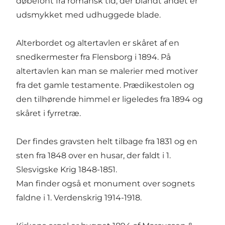
døbefont fra romansk tid, der blandt andet er
udsmykket med udhuggede blade.
Alterbordet og altertavlen er skåret af en
snedkermester fra Flensborg i 1894. På
altertavlen kan man se malerier med motiver
fra det gamle testamente. Prædikestolen og
den tilhørende himmel er ligeledes fra 1894 og
skåret i fyrretræ.
Der findes gravsten helt tilbage fra 1831 og en
sten fra 1848 over en husar, der faldt i 1.
Slesvigske Krig 1848-1851.
Man finder også et monument over sognets
faldne i 1. Verdenskrig 1914-1918.