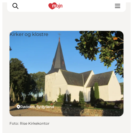
Kirker og klostre
Oplevelser
Byer & Steder
Det sker
Overnatning
Planlæg din ferie
Booking
Rødekro, Sydjylland
Foto
:
Rise Kirkekontor