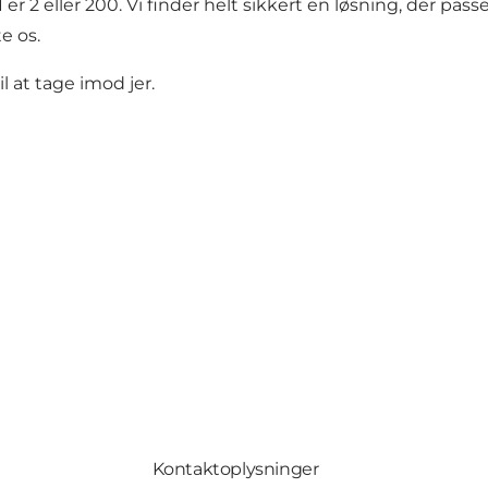
I er 2 eller 200. Vi finder helt sikkert en løsning, der passe
e os.
il at tage imod jer.
Kontaktoplysninger