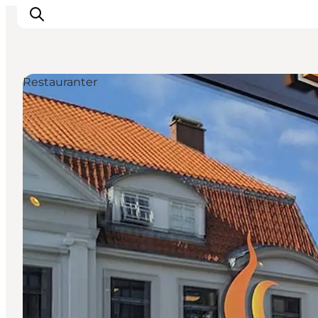
Restauranter
Oplevelser
Byer & Steder
Det sker
Overnatning
Planlæg din ferie
Booking