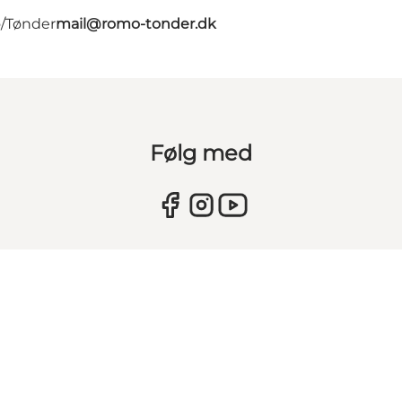
ø/Tønder
mail@romo-tonder.dk
Følg med