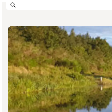
Lystfiskeri
Oplevelser
Byer & Steder
Det sker
Overnatning
Planlæg din ferie
Booking