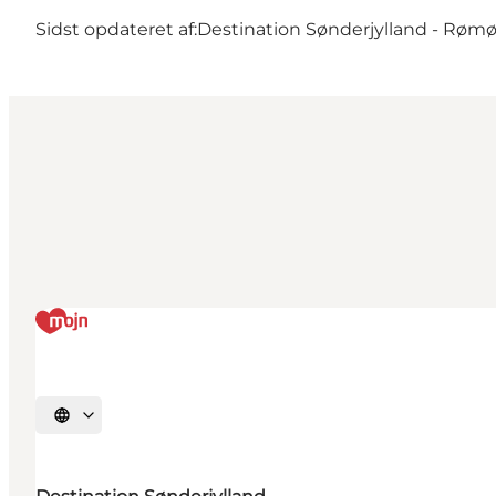
Sidst opdateret af:
Destination Sønderjylland - Røm
Vælg sprog