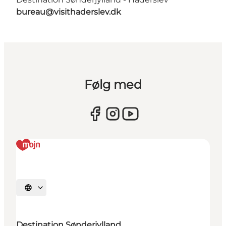
bureau@visithaderslev.dk
Følg med
Vælg sprog
Destination Sønderjylland