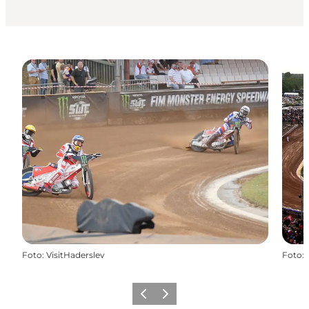
Foto
:
VisitHaderslev
Foto
:
Forrige
Næste