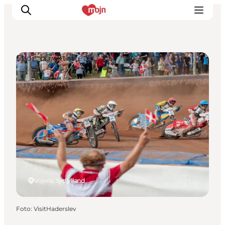
Sport og aktiviteter
Oplevelser
Byer & Steder
Det sker
Overnatning
Planlæg din ferie
Booking
Vojens, Sydjylland
Foto
:
VisitHaderslev