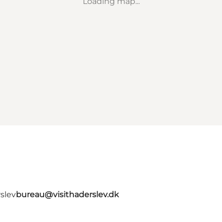
Loading map...
slev
bureau@visithaderslev.dk