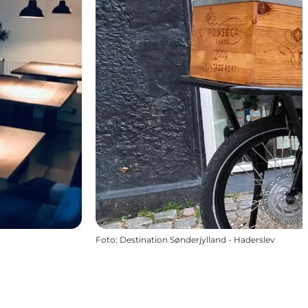
Foto
:
Destination Sønderjylland - Haderslev