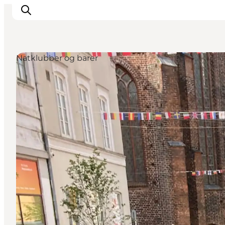
Natklubber og barer
Oplevelser
Byer & Steder
Det sker
Overnatning
Planlæg din ferie
Booking