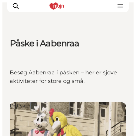
Påske i Aabenraa
Oplevelser
Byer & Steder
Det sker
Besøg Aabenraa i påsken – her er sjove
Overnatning
aktiviteter for store og små.
Planlæg din ferie
Booking
Det sker