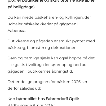
(dog er butikkerne og aktiviteterne ikke åbne
på helligdage).
Du kan møde påskeharen- og kyllingen, der
uddeler påskelækkerier på gågaden i
Aabenraa.
Butikkerne og gågaden er smukt pyntet med
påskeæg, blomster og dekorationer.
Børn og barnlige sjæle kan også hoppe på det
lille gratis tivolitog, der kører op og ned ad
gågaden i butikkernes åbningstid.
Det endelige program for påsken 2026 ser
derfor således ud:
Køb
børnebillet hos Fahrendorff Optik
,
Rådhusgade 9, pris: 70 kr.