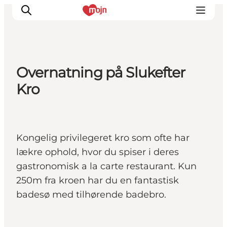
Overnatning på Slukefter
Oplevelser
Kro
Byer & Steder
Det sker
Overnatning
Kongelig privilegeret kro som ofte har
Planlæg din ferie
lækre ophold, hvor du spiser i deres
Booking
gastronomisk a la carte restaurant. Kun
250m fra kroen har du en fantastisk
badesø med tilhørende badebro.