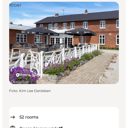
Kroer
Vojens, Sydjylland
Foto
:
Kim Lee Danielsen
52
rooms