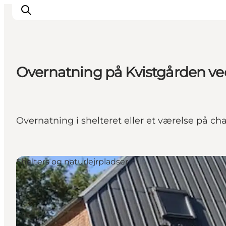
Overnatning på Kvistgården v
Oplevelser
Byer & Steder
Det sker
Overnatning i shelteret eller et værelse på 
Overnatning
Planlæg din ferie
Booking
Shelters og naturlejrpladser