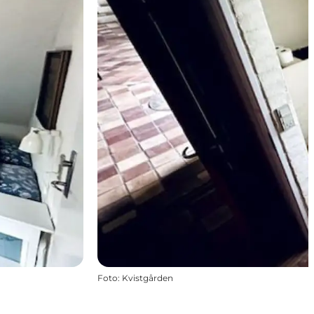
Foto
:
Kvistgården