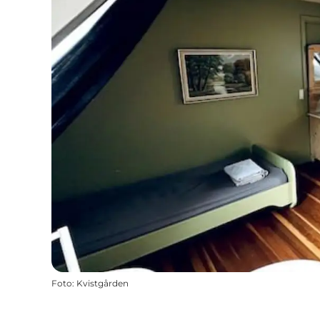
Foto
:
Kvistgården