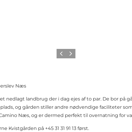
Forrige
Næste
derslev Næs
 et nedlagt landbrug der i dag ejes af to par. De bor p
plads, og gården stiller andre nødvendige faciliteter so
v Camino Næs, og er dermed perfekt til overnatning for v
ne Kvistgården på +45 31 31 91 13 først.