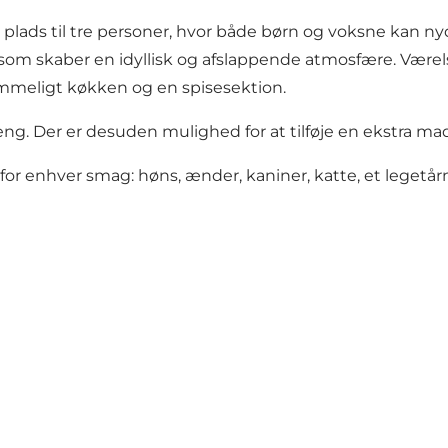
plads til tre personer, hvor både børn og voksne kan nyd
 skaber en idyllisk og afslappende atmosfære. Værelset 
mmeligt køkken og en spisesektion.
ng. Der er desuden mulighed for at tilføje en ekstra m
or enhver smag: høns, ænder, kaniner, katte, et legetårn