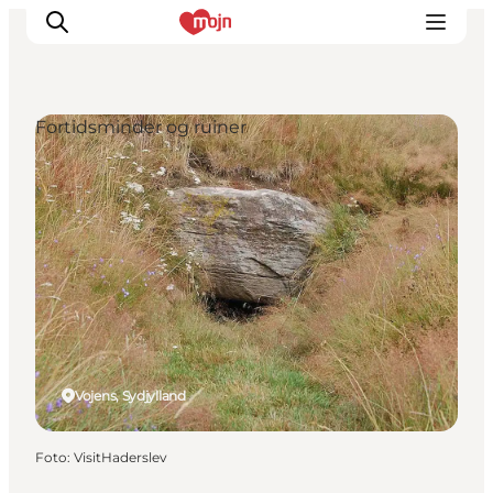
Fortidsminder og ruiner
Oplevelser
Byer & Steder
Det sker
Overnatning
Planlæg din ferie
Booking
Vojens, Sydjylland
Foto
:
VisitHaderslev