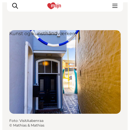
Kunst og kunsthåndværkere
Oplevelser
Byer & Steder
Det sker
Overnatning
Planlæg din ferie
Booking
Foto
:
VisitAabenraa
©
Mathias & Mathias