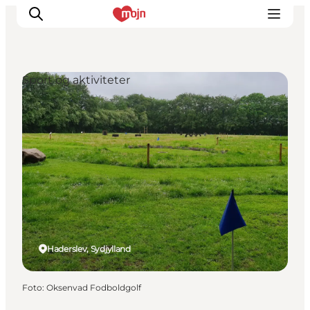
Sport og aktiviteter
Oplevelser
Byer & Steder
Det sker
Overnatning
Planlæg din ferie
Booking
Haderslev, Sydjylland
Foto
:
Oksenvad Fodboldgolf