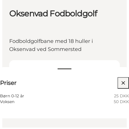
Oksenvad Fodboldgolf
Fodboldgolfbane med 18 huller i
Oksenvad ved Sommersted
Se priser
Priser
Besøg hjemmeside
Min virksomhed, Mig selv, Min partner, Venner,
Børn 0-12 år
25 DKK
Børn
Voksen
50 DKK