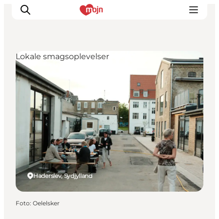
Lokale smagsoplevelser
Oplevelser
Byer & Steder
Det sker
Overnatning
Planlæg din ferie
Booking
Haderslev, Sydjylland
Foto
:
Oelelsker