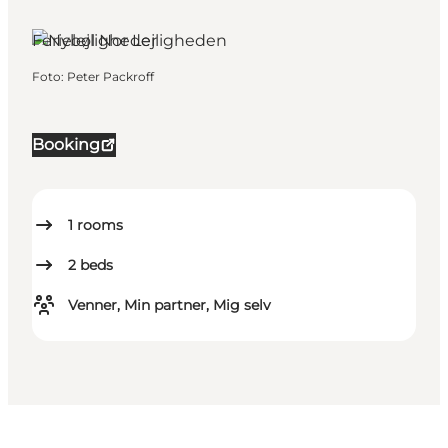
Ferielejligheder
Foto
:
Peter Packroff
Booking
1
rooms
2
beds
Venner, Min partner, Mig selv