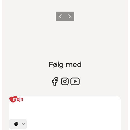
Forrige
Næste
Følg med
Vælg sprog