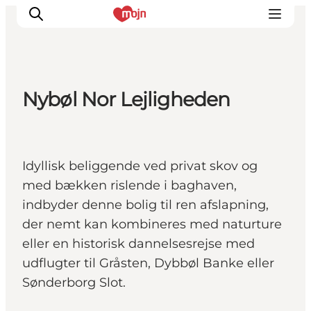
Nybøl Nor Lejligheden
Oplevelser
Byer & Steder
Det sker
Idyllisk beliggende ved privat skov og
Overnatning
med bækken rislende i baghaven,
Planlæg din ferie
indbyder denne bolig til ren afslapning,
Booking
der nemt kan kombineres med naturture
eller en historisk dannelsesrejse med
udflugter til Gråsten, Dybbøl Banke eller
Sønderborg Slot.