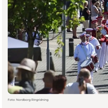
Foto
:
Nordborg Ringridning