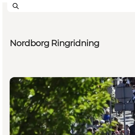
Nordborg Ringridning
Oplevelser
Byer & Steder
Det sker
Overnatning
Det sker
Planlæg din ferie
Booking