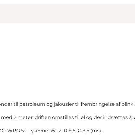
der til petroleum og jalousier til frembringelse af blink.
med 2 meter, driften omstilles til el og der indsættes 3. 
Oc WRG 5s. Lysevne: W 12 R 9,5 G 9,5 (ms).