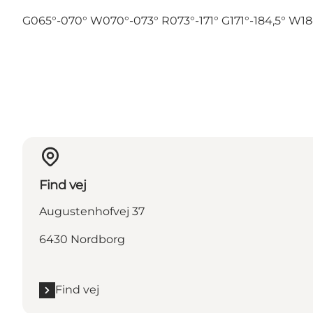
G065°-070° W070°-073° R073°-171° G171°-184,5° W184
Find vej
Augustenhofvej 37
6430 Nordborg
Find vej