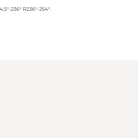
,5°-236° R236°-254°.