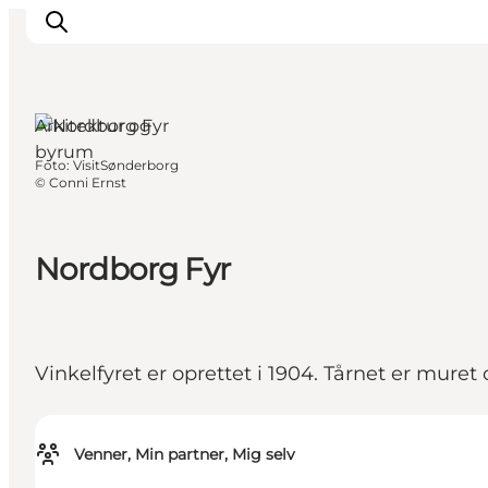
Als, Sydjylland
Arkitektur og
byrum
Foto
:
VisitSønderborg
Oplevelser
©
Conni Ernst
Byer & Steder
Det sker
Nordborg Fyr
Overnatning
Planlæg din ferie
Booking
Vinkelfyret er oprettet i 1904. Tårnet er muret
Venner, Min partner, Mig selv