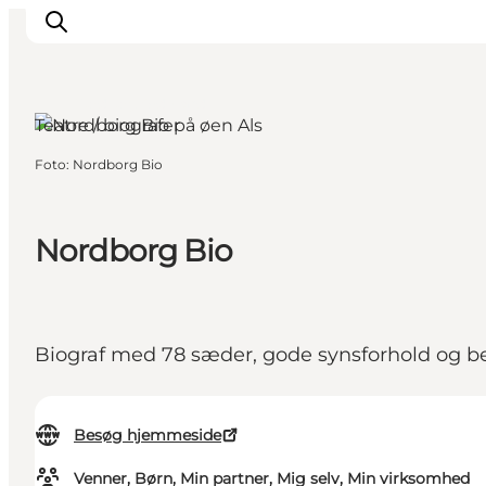
Nordborg, Sydjylland
Teatre / biografer
Foto
:
Nordborg Bio
Oplevelser
Byer & Steder
Det sker
Nordborg Bio
Overnatning
Planlæg din ferie
Booking
Biograf med 78 sæder, gode synsforhold og be
Besøg hjemmeside
Venner, Børn, Min partner, Mig selv, Min virksomhed