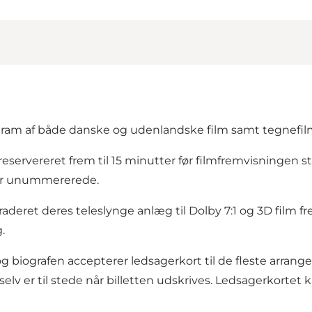
gram af både danske og udenlandske film samt tegnefil
reservereret frem til 15 minutter før filmfremvisningen s
 er unummererede.
raderet deres teleslynge anlæg til Dolby 7:1 og 3D film f
.
og biografen accepterer ledsagerkort til de fleste arra
n selv er til stede når billetten udskrives. Ledsagerkor