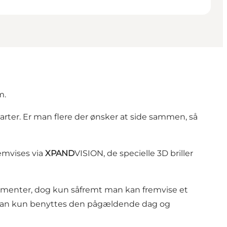
m.
tarter. Er man flere der ønsker at side sammen, så
remvises via
XPAND
VISION, de specielle 3D briller
ngementer, dog kun såfremt man kan fremvise et
tet kan kun benyttes den pågældende dag og