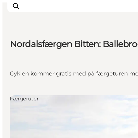
Nordalsfærgen Bitten: Ballebr
Oplevelser
Byer & Steder
Det sker
Cyklen kommer gratis med på færgeturen mell
Overnatning
Planlæg din ferie
Booking
Færgeruter