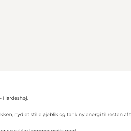
- Hardeshøj.
kken, nyd et stille øjeblik og tank ny energi til resten af 
ter og cykler kommer gratis med.