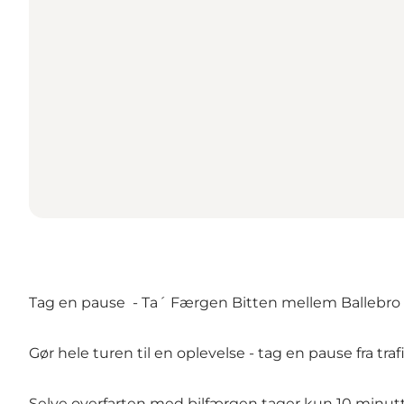
Tag en pause - Ta´ Færgen Bitten mellem Ballebro 
Gør hele turen til en oplevelse - tag en pause fra trafi
Selve overfarten med bilfærgen tager kun 10 minut