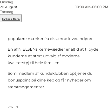
Onsdag
20 August
10:00 AM–06:00 PM
Hos NIELSENs finder du altid den sidste ny
Torsdag
mode til meget konkurrencedygtige priser. Vi
Indlæs flere
forhandler udover egne populære
kvalitetsmærker også en lang række kendte og
populære mærker fra eksterne leverandører.
En af NIELSENs kerneværdier er altid at tilbyde
kunderne et stort udvalg af moderne
kvalitetstøj til hele familien.
Som medlem af kundeklubben optjener du
bonuspoint på dine køb og får nyheder om
særarrangementer.