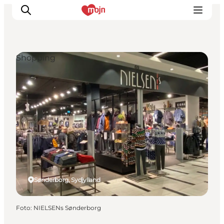
Shopping
Oplevelser
Byer & Steder
Det sker
Overnatning
Planlæg din ferie
Booking
Sønderborg, Sydjylland
Foto
:
NIELSENs Sønderborg