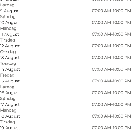
Lørdag
9 August
07:00 AM–10:00 PM
Søndag
Hvem siger, at høj kvalitet og lav pris er
10 August
07:00 AM–10:00 PM
Mandag
modsætninger?
11 August
07:00 AM–10:00 PM
Tirsdag
I Netto arbejder vi hver eneste dag for at give
12 August
07:00 AM–10:00 PM
dig de bedste mulige varer til den lavest
Onsdag
13 August
07:00 AM–10:00 PM
mulige pris.
Torsdag
14 August
07:00 AM–10:00 PM
Vi har mere end 1800 faste varer i butikkerne –
Fredag
både de kendte mærker fra store leverandører
15 August
07:00 AM–10:00 PM
Lørdag
og et voksende udvalg af vores egne mærker af
16 August
07:00 AM–10:00 PM
høj kvalitet til pengene.
Søndag
17 August
07:00 AM–10:00 PM
Mandag
18 August
07:00 AM–10:00 PM
Tirsdag
19 August
07:00 AM–10:00 PM