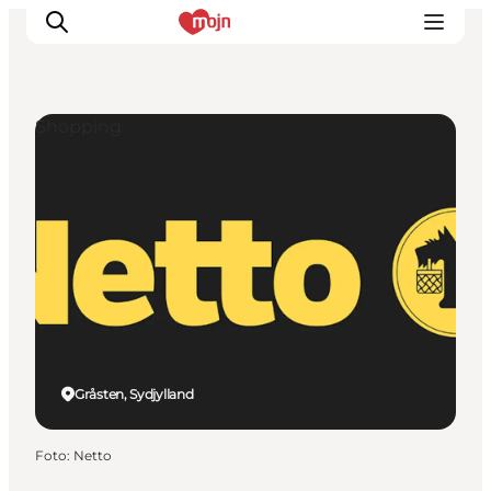
Shopping
Oplevelser
Byer & Steder
Det sker
Overnatning
Planlæg din ferie
Booking
Gråsten, Sydjylland
Foto
:
Netto