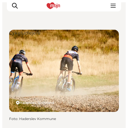
Cykeludlejere
Oplevelser
Byer & Steder
Det sker
Overnatning
Planlæg din ferie
Booking
Haderslev, Sydjylland
Foto
:
Haderslev Kommune