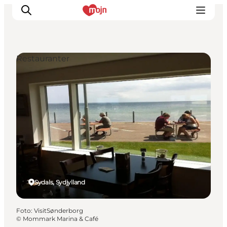
Restauranter
Oplevelser
Byer & Steder
Det sker
Overnatning
Planlæg din ferie
Booking
Sydals, Sydjylland
Foto
:
VisitSønderborg
©
Mommark Marina & Café