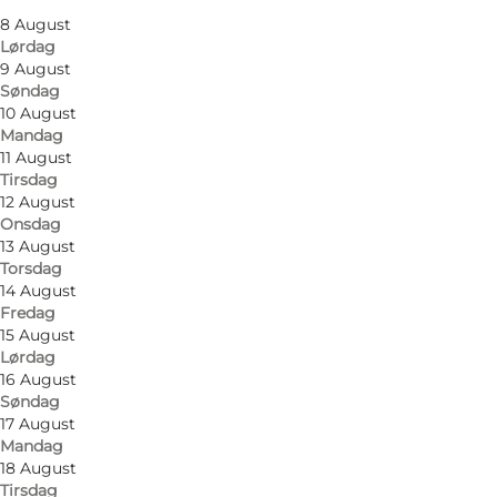
8 August
Lørdag
9 August
Søndag
10 August
Mandag
11 August
Tirsdag
12 August
Onsdag
13 August
Marinaen har privat badestrand, som er en af de
Torsdag
bedste på Als - en lille oase der bør opleves.
14 August
Fredag
15 August
Vi byder velkommen i caféen på Mommark
Lørdag
Marina, som er en hyggelig lille cafe lige ned til
16 August
havn og strand.
Søndag
17 August
Mandag
Caféen ligger idyllisk, med de små fiskerbåde i
18 August
havnen og den uforstyrrede udsigt til Lillebælt
Tirsdag