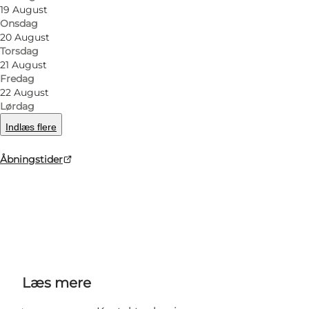
og Østersøen.
19 August
Onsdag
20 August
Menukortet er meget varieret, og byder på
Torsdag
både dansk is og pølser, samt lette kød- og
21 August
fiske retter.
Fredag
22 August
Lørdag
Bistroen er åben for selskaber i perioden for
Indlæs flere
vinterlukning.
Åbningstider
Facebook
Instagram
Tripadvisor
Læs mere