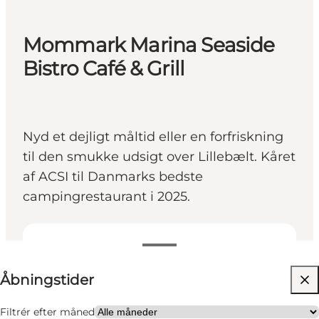
Mommark Marina Seaside
Bistro Café & Grill
Nyd et dejligt måltid eller en forfriskning
til den smukke udsigt over Lillebælt. Kåret
af ACSI til Danmarks bedste
campingrestaurant i 2025.
Se åbningstider
Åbningstider
Besøg hjemmeside
Børn, Min partner, Venner, Mig selv
Filtrér efter måned