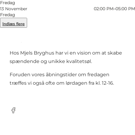
Fredag
13 November
02:00 PM–05:00 PM
Bryghuset er et lille familedrevet bryggeri
Fredag
beliggende i Mjels.
Indlæs flere
Vi elsker øl, elsker at brygge det og det kan
smages.
Hos Mjels Bryghus har vi en vision om at skabe
spændende og unikke kvalitetsøl.
Foruden vores åbningstider om fredagen
træffes vi også ofte om lørdagen fra kl. 12-16.
facebook