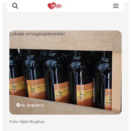
Lokale smagsoplevelser
Oplevelser
Byer & Steder
Det sker
Overnatning
Planlæg din ferie
Booking
Als, Sydjylland
Foto
:
Mjels Bryghus