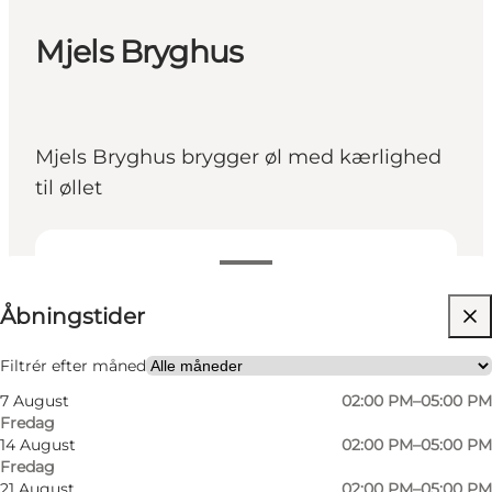
Mjels Bryghus
Mjels Bryghus brygger øl med kærlighed
til øllet
Se åbningstider
Åbningstider
Besøg hjemmeside
Venner, Min partner, Mig selv, Min virksomhed
Filtrér efter måned
7 August
02:00 PM–05:00 PM
Fredag
14 August
02:00 PM–05:00 PM
Fredag
21 August
02:00 PM–05:00 PM