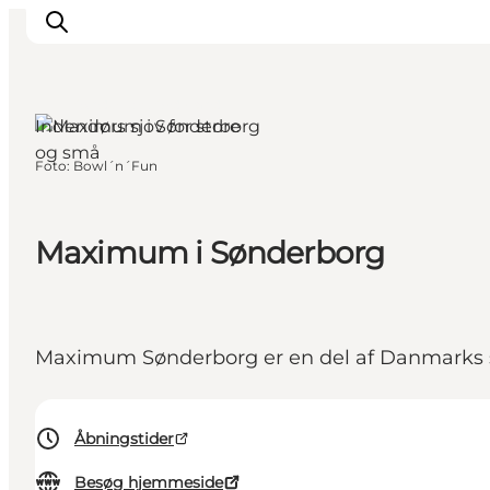
Sønderborg, Sydjylland
Indendørs sjov for store
og små
Foto
:
Bowl´n´Fun
Oplevelser
Byer & Steder
Det sker
Maximum i Sønderborg
Overnatning
Planlæg din ferie
Booking
Maximum Sønderborg er en del af Danmarks s
Åbningstider
Besøg hjemmeside