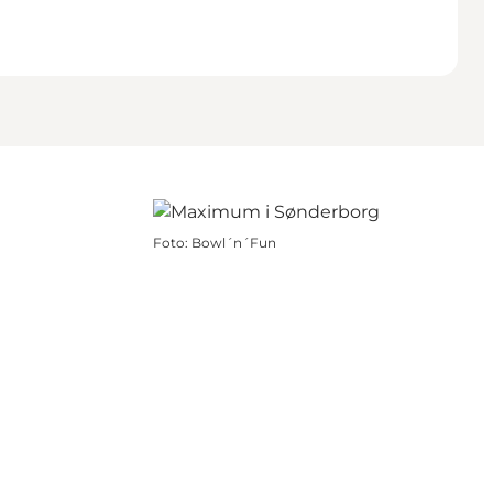
Foto
:
Bowl´n´Fun