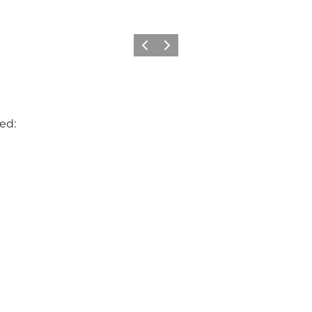
Forrige
Næste
ed: