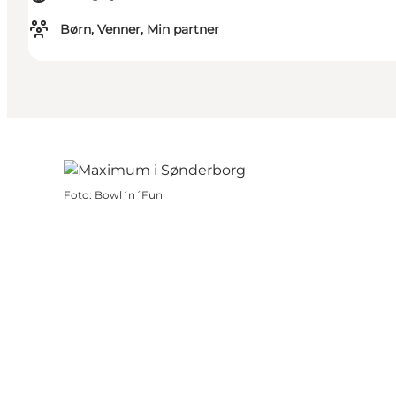
Børn, Venner, Min partner
Foto
:
Bowl´n´Fun