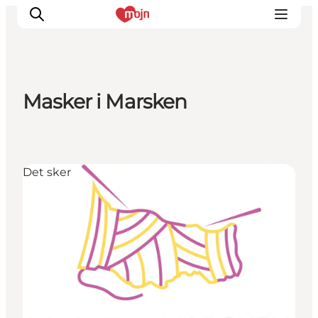
Masker i Marsken
Oplevelser
Byer & Steder
Det sker
Det sker
Overnatning
Planlæg din ferie
Booking