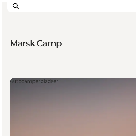
Marsk Camp
Oplevelser
Byer & Steder
Det sker
Overnatning
Autocamperpladser
Planlæg din ferie
Booking