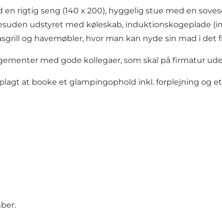
en rigtig seng (140 x 200), hyggelig stue med en sovesof
 desuden udstyret med køleskab, induktionskogeplade (inkl
grill og havemøbler, hvor man kan nyde sin mad i det fr
gementer med gode kollegaer, som skal på firmatur ude 
 oplagt at booke et glampingophold inkl. forplejning og 
ber.