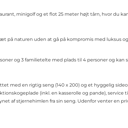
urant, minigolf og et flot 25 meter højt tårn, hvor du kan
 tæt på naturen uden at gå på kompromis med luksus og se
ner og 3 familietelte med plads til 4 personer og kan så
ettet med en rigtig seng (140 x 200) og et hyggelig sid
onskogeplade (inkl. en kasserolle og pande), service til 
ynet af stjernehimlen fra sin seng. Udenfor venter en pr