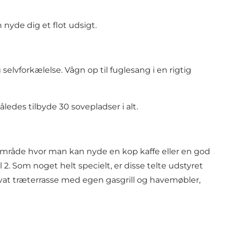
 nyde dig et flot udsigt.
lvforkælelse. Vågn op til fuglesang i en rigtig
ledes tilbyde 30 sovepladser i alt.
eområde hvor man kan nyde en kop kaffe eller en god
2. Som noget helt specielt, er disse telte udstyret
ivat træterrasse med egen gasgrill og havemøbler,