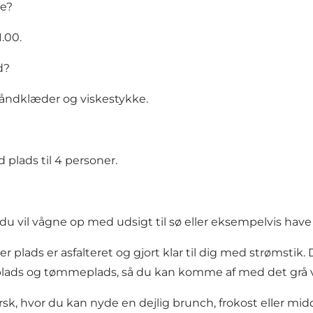
ne?
1.00.
d?
håndklæder og viskestykke.
 plads til 4 personer.
 du vil vågne op med udsigt til sø eller eksempelvis have 
r plads er asfalteret og gjort klar til dig med strømstik.
lads og tømmeplads, så du kan komme af med det grå v
rsk, hvor du kan nyde en dejlig brunch, frokost eller mid