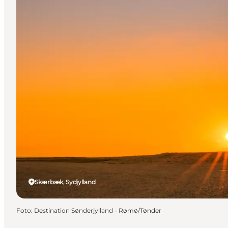
Skærbæk, Sydjylland
Foto
:
Destination Sønderjylland - Rømø/Tønder