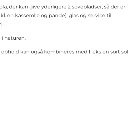
a, der kan give yderligere 2 sovepladser, så der er
. en kasserolle og pande), glas og service til
i.
i naturen.
et ophold kan også kombineres med f. eks en sort sol