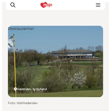
Restauranter
Oplevelser
Byer & Steder
Det sker
Overnatning
Planlæg din ferie
Booking
Haderslev, Sydjylland
Foto
:
VisitHaderslev