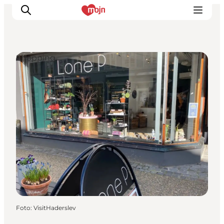
Shopping
Oplevelser
Byer & Steder
Det sker
Overnatning
Planlæg din ferie
Booking
Foto
:
VisitHaderslev