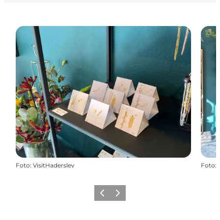
Foto
:
VisitHaderslev
Foto
:
Forrige
Næste