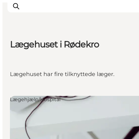
Lægehuset i Rødekro
Oplevelser
Byer & Steder
Det sker
Lægehuset har fire tilknyttede læger.
Overnatning
Planlæg din ferie
Booking
Lægehjælp/Hospital