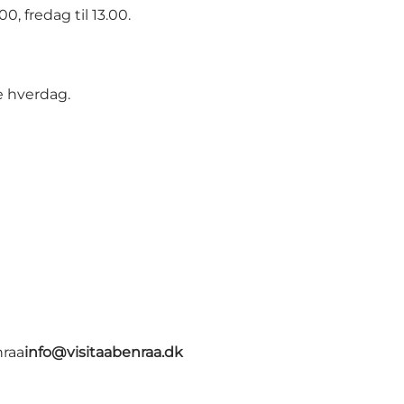
, fredag til 13.00.
e hverdag.
nraa
info@visitaabenraa.dk