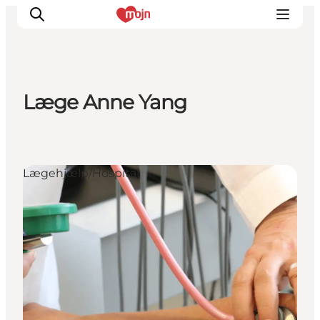
Læge Anne Yang
Oplevelser
Byer & Steder
Det sker
Lægehjælp/Hospital
Overnatning
Planlæg din ferie
Booking