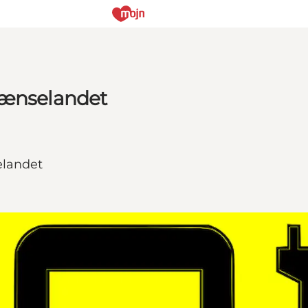
rænselandet
elandet