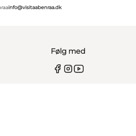
nraa
info@visitaabenraa.dk
Følg med