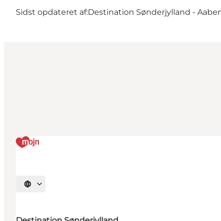
Sidst opdateret af:
Destination Sønderjylland - Aabe
Vælg sprog
Destination Sønderjylland