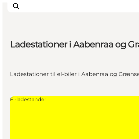
Ladestationer i Aabenraa og G
Oplevelser
Byer & Steder
Det sker
Ladestationer til el-biler i Aabenraa og Græns
Overnatning
Planlæg din ferie
Booking
El-ladestander