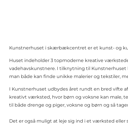
Kunstnerhuset i skærbækcentret er et kunst- og kul
Huset indeholder 3 topmoderne kreative værksteder, 
vadehavskunstnere. I tilknytning til Kunstnerhuse
man både kan finde unikke malerier og tekstiler, m
I Kunstnerhuset udbydes året rundt en bred vifte af
kreativt værksted, hvor børn og voksne kan male, tegn
til både drenge og piger, voksne og børn og så tager
Det er også muligt at leje sig ind i et værksted ell