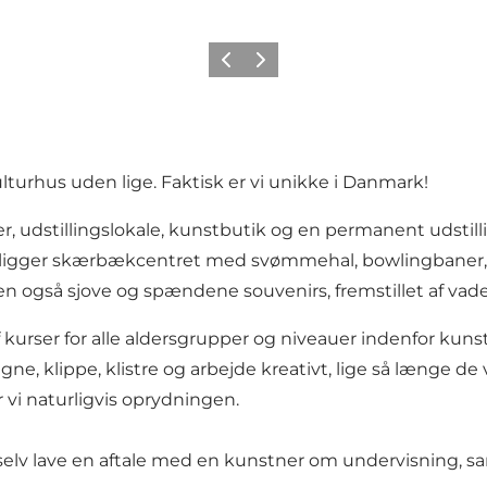
Forrige
Næste
turhus uden lige. Faktisk er vi unikke i Danmark!
udstillingslokale, kunstbutik og en permanent udstilling
t ligger skærbækcentret med svømmehal, bowlingbaner, r
en også sjove og spændene souvenirs, fremstillet af va
 kurser for alle aldersgrupper og niveauer indenfor kuns
e, klippe, klistre og arbejde kreativt, lige så længe de vi
 vi naturligvis oprydningen.
er selv lave en aftale med en kunstner om undervisning, 