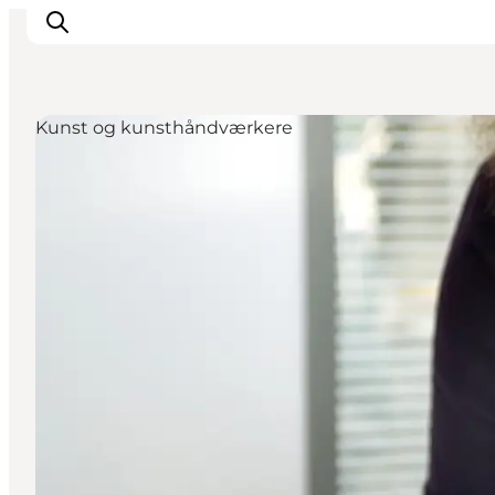
Kunst og kunsthåndværkere
Oplevelser
Byer & Steder
Det sker
Overnatning
Planlæg din ferie
Booking