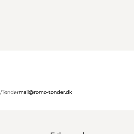
ø/Tønder
mail@romo-tonder.dk