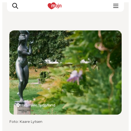
Haver og parker
Oplevelser
Byer & Steder
Det sker
Overnatning
Planlæg din ferie
Booking
Haderslev, Sydjylland
Foto
:
Kaare Lytsen