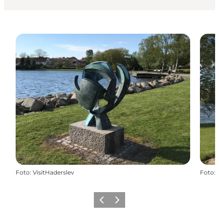
Foto
:
VisitHaderslev
Foto
:
Forrige
Næste