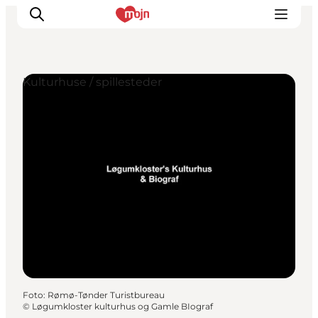
Kulturhuse / spillesteder
Oplevelser
Byer & Steder
Det sker
Overnatning
Planlæg din ferie
Booking
Foto
:
Rømø-Tønder Turistbureau
©
Løgumkloster kulturhus og Gamle BIograf