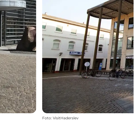
Foto
:
VisitHaderslev