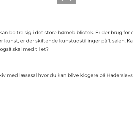
Forrige
Næste
n kan boltre sig i det store børnebibliotek. Er der brug 
or kunst, er der skiftende kunstudstillinger på 1. salen. Ka
også skal med til et?
arkiv med læsesal hvor du kan blive klogere på Haderslevs