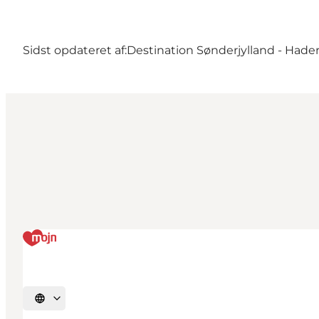
Sidst opdateret af:
Destination Sønderjylland - Hader
Vælg sprog