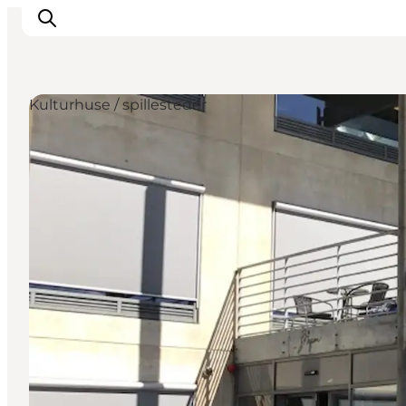
Kulturhuse / spillesteder
Oplevelser
Byer & Steder
Det sker
Overnatning
Planlæg din ferie
Booking