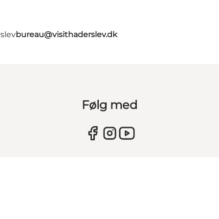
slev
bureau@visithaderslev.dk
Følg med