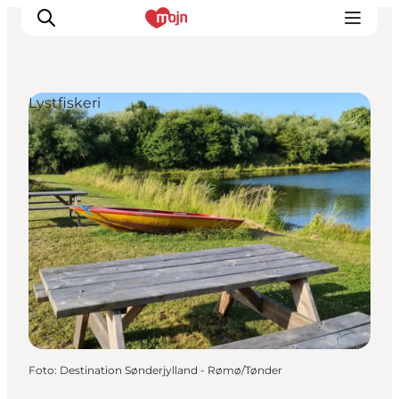
Lystfiskeri
Oplevelser
Byer & Steder
Det sker
Overnatning
Planlæg din ferie
Booking
Foto
:
Destination Sønderjylland - Rømø/Tønder